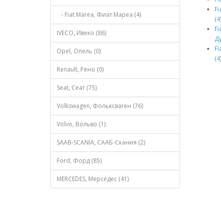
Fi
- Fiat Marea, Фиат Мареа (4)
(4
Fi
IVECO, Ивеко (86)
Ду
Fi
Opel, Опель (0)
(4
Renault, Рено (0)
Seat, Сеат (75)
Volkswagen, Фольксваген (76)
Volvo, Вольво (1)
SAAB-SCANIA, СААБ-Скания (2)
Ford, Форд (85)
MERCEDES, Мерседес (41)