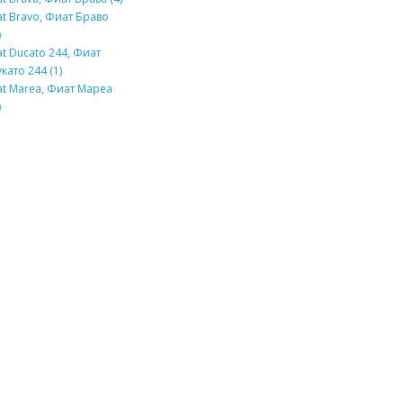
at Bravo, Фиат Браво
)
at Ducato 244, Фиат
като 244 (1)
at Marea, Фиат Мареа
)