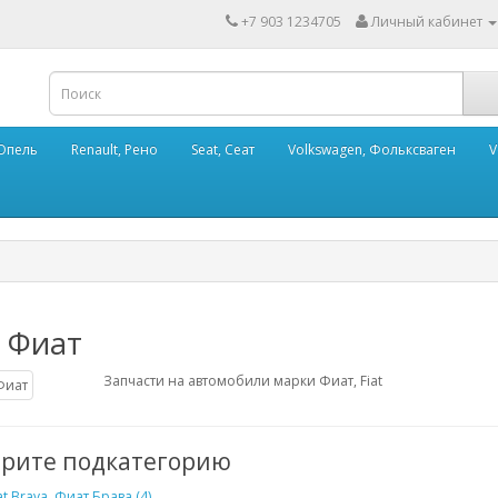
+7 903 1234705
Личный кабинет
 Опель
Renault, Рено
Seat, Сеат
Volkswagen, Фольксваген
V
, Фиат
Запчасти на автомобили марки Фиат, Fiat
рите подкатегорию
at Brava, Фиат Брава (4)