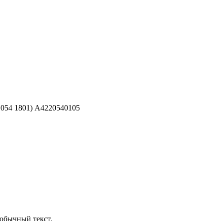
54 1801) A4220540105
обычный текст.